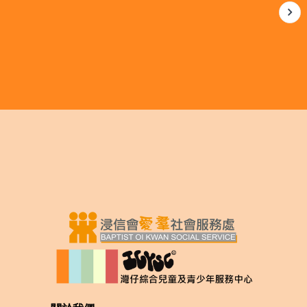
享給爸爸、媽媽、自己、家人和朋友，今次製作了12塊，我想分小部分給自己，2塊給
都
媽媽，2塊給爸爸，4塊給朋友，如果還未派完會再想一想分享給誰，可能同學都會有。
會，
媽媽都會教我其他聖誕節的東西，她都會與我一起製作曲奇，再一起分享。___ 聖誕小
廚神：
__
COOK COOK曲奇餅 陳小朋友