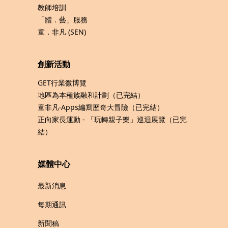
教師培訓
「體．藝」服務
童．非凡 (SEN)
創新活動
GET行業微博覽
地區為本種族融和計劃（已完結）
童非凡‧Apps編寫歷奇大冒險（已完結）
正向家長運動 - 「玩轉親子樂」巡迴展覽（已完
結）
媒體中心
最新消息
每期通訊
新聞稿