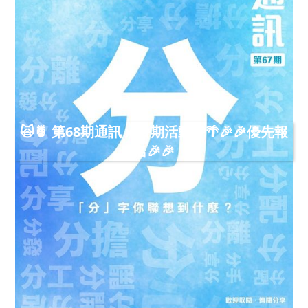
🙀🍍 第68期通訊 x 暑期活動🍉🌴🎉🎉優先報
名🎉🎉