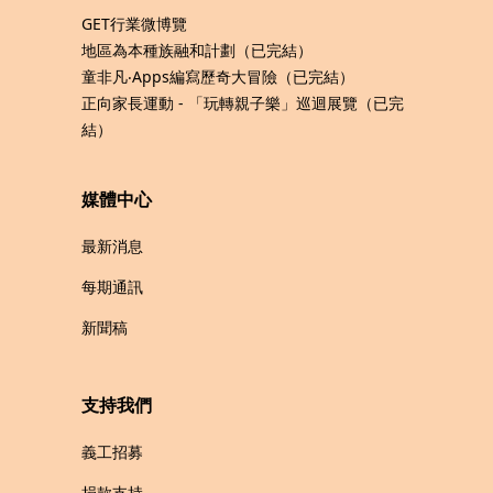
GET行業微博覽
地區為本種族融和計劃（已完結）
童非凡‧Apps編寫歷奇大冒險（已完結）
正向家長運動 - 「玩轉親子樂」巡迴展覽（已完
結）
媒體中心
最新消息
每期通訊
新聞稿
支持我們
義工招募
捐款支持