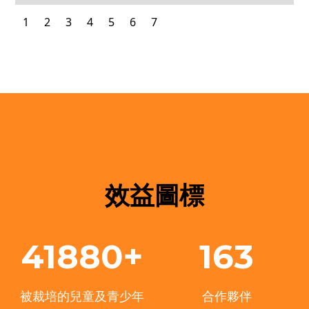
1
2
3
4
5
6
7
效益圖標
41880+
163
被裁培的兒童及青少年
合作夥伴