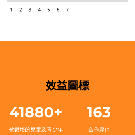
1
2
3
4
5
6
7
效益圖標
41880+
163
被裁培的兒童及青少年
合作夥伴