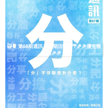
🙀🍍 第68期通訊 x 暑期活動🍉🌴🎉🎉優先報
名🎉🎉