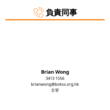
負責同事
Brian Wong
3413 1556
brianwong@bokss.org.hk
主管