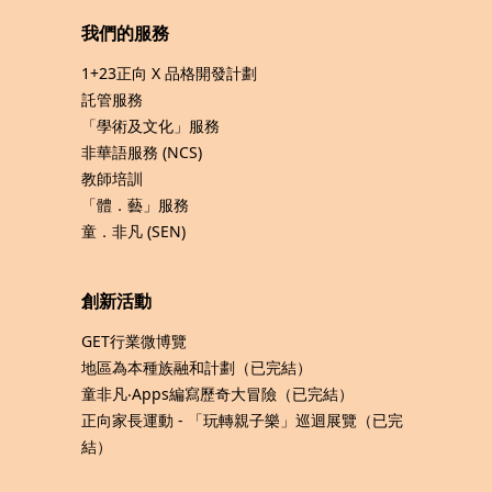
我們的服務
1+23正向 X 品格開發計劃
託管服務
「學術及文化」服務
非華語服務 (NCS)
教師培訓
「體．藝」服務
童．非凡 (SEN)
創新活動
GET行業微博覽
地區為本種族融和計劃（已完結）
童非凡‧Apps編寫歷奇大冒險（已完結）
正向家長運動 - 「玩轉親子樂」巡迴展覽（已完
結）