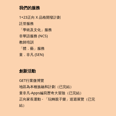
我們的服務
1+23正向 X 品格開發計劃
託管服務
「學術及文化」服務
非華語服務 (NCS)
教師培訓
「體．藝」服務
童．非凡 (SEN)
創新活動
GET行業微博覽
地區為本種族融和計劃（已完結）
童非凡‧Apps編寫歷奇大冒險（已完結）
正向家長運動 - 「玩轉親子樂」巡迴展覽（已完
結）