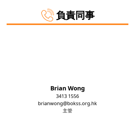
負責同事
Brian Wong
3413 1556
brianwong@bokss.org.hk
主管