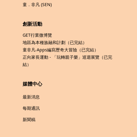
童．非凡 (SEN)
創新活動
GET行業微博覽
地區為本種族融和計劃（已完結）
童非凡‧Apps編寫歷奇大冒險（已完結）
正向家長運動 - 「玩轉親子樂」巡迴展覽（已完
結）
媒體中心
最新消息
每期通訊
新聞稿