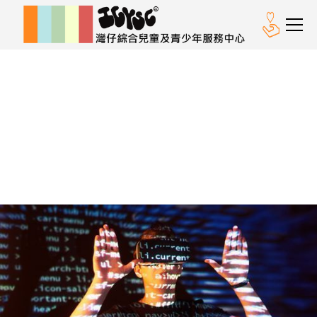
創新活動
童非凡‧Apps編寫歷奇