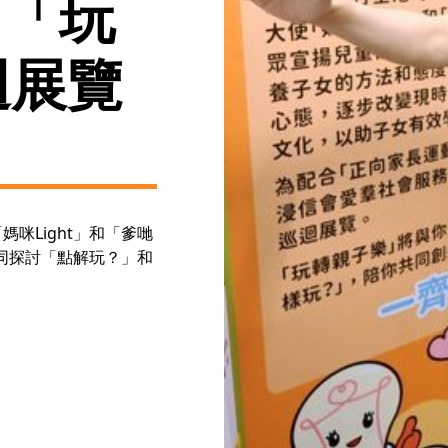
 「玩
迴展覽
咪Light」和「爹哋
一同探討「點解玩？」和