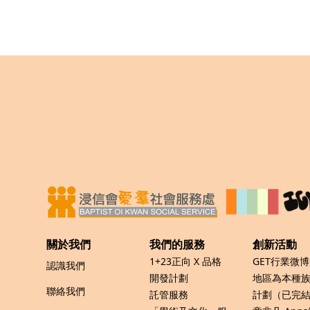
關於我們
我們的服務
創新活動
1+23正向 X 品格
GET行業微
認識我們
開發計劃
地區為本種
聯絡我們
託管服務
計劃（已完