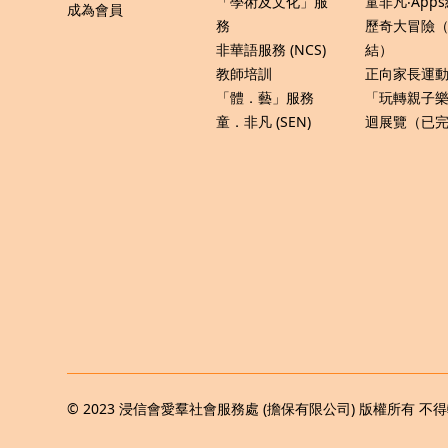
「學術及文化」服
童非凡‧App
成為會員
務
歷奇大冒險
非華語服務 (NCS)
結）
教師培訓
正向家長運動 
「體．藝」服務
「玩轉親子
童．非凡 (SEN)
迴展覽（已
© 2023 浸信會愛羣社會服務處 (擔保有限公司) 版權所有 不