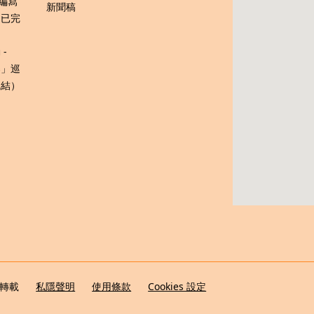
s編寫
新聞稿
（已完
-
樂」巡
完結）
得轉載
私隱聲明
使用條款
Cookies 設定