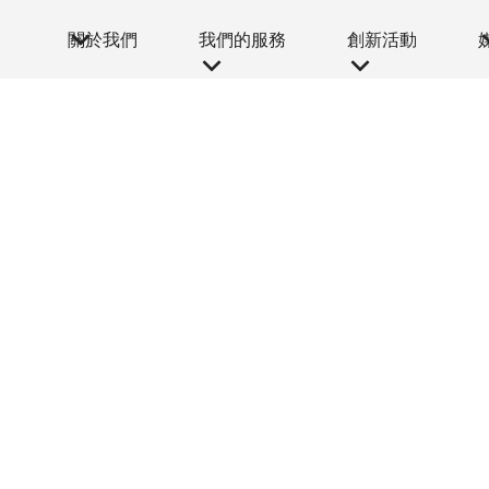
關於我們
我們的服務
創新活動
媒體中心
福同行」正向教師支