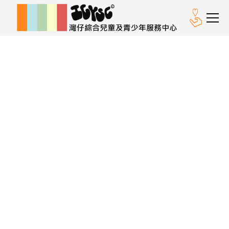
媒體中心
「逆疫重燃」社區故事計
劃@灣仔 - 「REHEAT」
影片放映會暨正向社區啟
動禮在2023年8月28日順