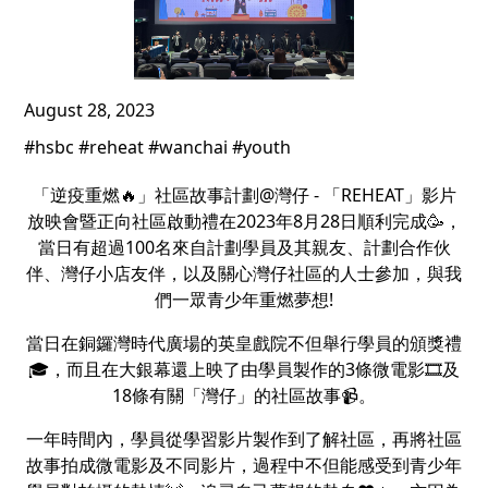
August 28, 2023
#hsbc #reheat #wanchai #youth
「逆疫重燃🔥」社區故事計劃@灣仔 - 「REHEAT」影片
放映會暨正向社區啟動禮在2023年8月28日順利完成🥳，
當日有超過100名來自計劃學員及其親友、計劃合作伙
伴、灣仔小店友伴，以及關心灣仔社區的人士參加，與我
們一眾青少年重燃夢想!
當日在銅鑼灣時代廣場的英皇戲院不但舉行學員的頒獎禮
🎓，而且在大銀幕還上映了由學員製作的3條微電影🎞️及
18條有關「灣仔」的社區故事📹。
一年時間內，學員從學習影片製作到了解社區，再將社區
故事拍成微電影及不同影片，過程中不但能感受到青少年