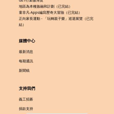
GET行業微博覽
地區為本種族融和計劃（已完結）
童非凡‧Apps編寫歷奇大冒險（已完結）
正向家長運動 - 「玩轉親子樂」巡迴展覽（已完
結）
媒體中心
最新消息
每期通訊
新聞稿
支持我們
義工招募
捐款支持