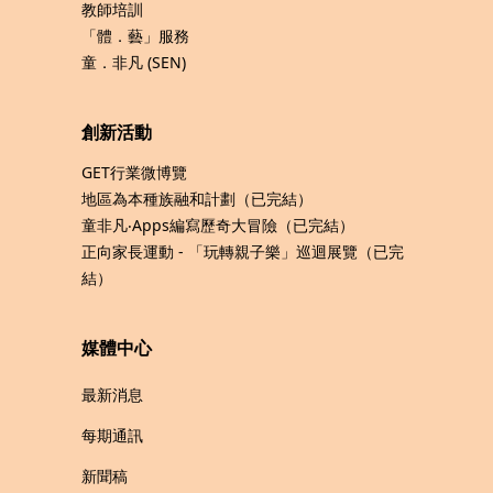
教師培訓
「體．藝」服務
童．非凡 (SEN)
創新活動
GET行業微博覽
地區為本種族融和計劃（已完結）
童非凡‧Apps編寫歷奇大冒險（已完結）
正向家長運動 - 「玩轉親子樂」巡迴展覽（已完
結）
媒體中心
最新消息
每期通訊
新聞稿