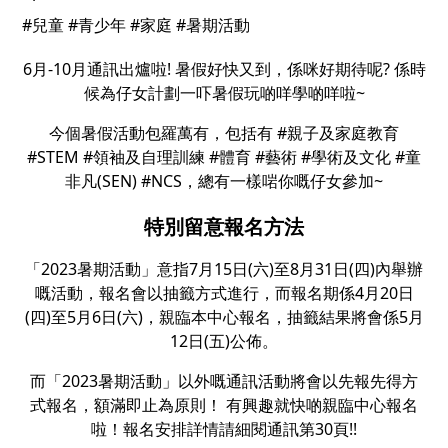
#兒童 #青少年 #家庭 #暑期活動
6月-10月通訊出爐啦! 暑假好快又到，係咪好期待呢? 係時
候為仔女計劃一吓暑假玩啲咩學啲咩啦~
今個暑假活動包羅萬有，包括有 #親子及家庭教育
#STEM #領袖及自理訓練 #體育 #藝術 #學術及文化 #童
非凡(SEN) #NCS，總有一樣啱你嘅仔女參加~
特別留意報名方法
「2023暑期活動」意指7月15日(六)至8月31日(四)內舉辦
嘅活動，報名會以抽籤方式進行，而報名期係4月20日
(四)至5月6日(六)，親臨本中心報名，抽籤結果將會係5月
12日(五)公佈。
而「2023暑期活動」以外嘅通訊活動將會以先報先得方
式報名，額滿即止為原則！ 有興趣就快啲親臨中心報名
啦！報名安排詳情請細閱通訊第30頁!!