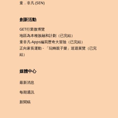
童．非凡 (SEN)
創新活動
GET行業微博覽
地區為本種族融和計劃（已完結）
童非凡‧Apps編寫歷奇大冒險（已完結）
正向家長運動 - 「玩轉親子樂」巡迴展覽（已完
結）
媒體中心
最新消息
每期通訊
新聞稿