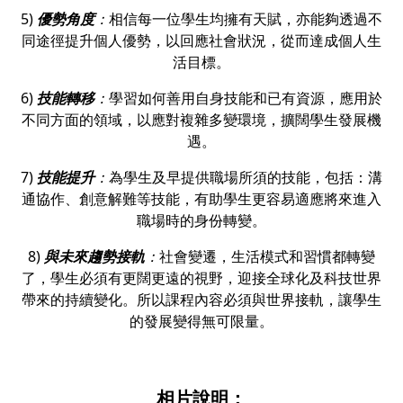
5)
優勢角度
：
相信每一位學生均擁有天賦，亦能夠透過不
同途徑提升個人優勢，以回應社會狀況，從而達成個人生
活目標。
6)
技能轉移
：
學習如何善用自身技能和已有資源，應用於
不同方面的領域，以應對複雜多變環境，擴闊學生發展機
遇。
7)
技能提升
：
為學生及早提供職場所須的技能，包括：溝
通協作、創意解難等技能，有助學生更容易適應將來進入
職場時的身份轉變。
8)
與未來趨勢接軌
：
社會變遷，生活模式和習慣都轉變
了，學生必須有更闊更遠的視野，迎接全球化及科技世界
帶來的持續變化。所以課程內容必須與世界接軌，讓學生
的發展變得無可限量。
相片說明：