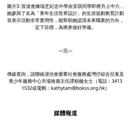
圖片3: 宣道會陳瑞芝紀念中學余安琪同學即將升上中六，
她參與了名為「青年生活世界設計」的生涯規劃教育計劃
並表示活動非常實用性，能幫助她認清未來職業的方向，
定下目標，為將來做好準備。
—完—
傳媒查詢，請聯絡浸信會愛羣社會服務處灣仔綜合兒童及
青少年服務中心市場推廣主任譚栢楹女士（電話：3413
1532或電郵：kathytam@bokss.org.hk）
媒體報道