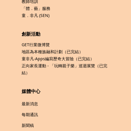
教師培訓
「體．藝」服務
童．非凡 (SEN)
創新活動
GET行業微博覽
地區為本種族融和計劃（已完結）
童非凡‧Apps編寫歷奇大冒險（已完結）
正向家長運動 - 「玩轉親子樂」巡迴展覽（已完
結）
媒體中心
最新消息
每期通訊
新聞稿