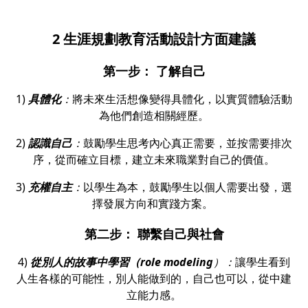
2
生涯規劃教育活動設計方面建議
第一步： 了解自己
1)
具體化
：
將未來生活想像變得具體化，以實質體驗活動
為他們創造相關經歷。
2)
認識自己
：
鼓勵學生思考內心真正需要，並按需要排次
序，從而確立目標，建立未來職業對自己的價值。
3)
充權自主
：
以學生為本，鼓勵學生以個人需要出發，選
擇發展方向和實踐方案。
第二步： 聯繫自己與社會
4)
從別人的故事中學習（role modeling
）：
讓學生看到
人生各樣的可能性，別人能做到的，自己也可以，從中建
立能力感。