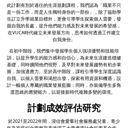
此計劃有別於過往的生涯規劃課程，我們認為「職業不只
是一份工作，而是人生獨特身份的一部份」，除了協助學
生訂立升學就業目標外，更會引導學生探索個人需要，發
掘自我的長處，提升他們能力感及對未來發展的希望感，
在VUCA時代確立未來發展方向，思考如何透過工作建立
自我身份。
在初中階段，我們集中發掘學生個人強項優勢和技能培
訓，以提升學生的能力感和自信心，為未來生涯建造穩健
基礎，同時擴闊他們視野，及早對未來發展趨勢有初步掌
握，加強適應力。至於高中階段，課程引導學生深度認識
自我、以個人需要和渴想出發，探索有用資源和機遇，設
計一幅個人專屬的職業發展藍圖；同時，亦裝備學生多角
度思維的應變能力，以迎接新時代複雜多變的環境。
計劃成效評估研究
於2021至2022年間，浸信會愛羣社會服務處兒童、青少
年及家庭綜合服務與香港理工大學應用社會科學系合作，