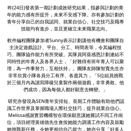
昨(24日)發表第一期計劃成效研究結果，指參與計劃的青
年的能力感有所提升，未來不安感下降。亦有參加計劃的
青年分享自己的自我認同、就業自信心、社交技巧及職專
技能均有進步，並且更確立未來職業志向。
軟件編程團隊參加者Sunny表示計劃讓他有機會和團隊自
主決定遊戲設計、平台、分工、時間表等，令其編程技
巧、團隊協作能力有所突破。其隊員阿葵感恩計劃連結不
同特性的年青人及各界人士，「好難得有班年青人可以聚
埋，為一件事努力，互相扶持」。團隊友師陳智寬先生亦
非常欣賞小隊各員分工有序、各盡其力，「5位組員挑戰
於三個月內為讀寫障礙兒童製作兩個遊戲，非常勇敢。他
們成功，因為每個人都好願意去轉變。」
研究亦發現為SEN青年安排短、長期工作體驗有助他們認
識工作世界及掌握職場人際社交技巧，提升就業自信心。
Melissa感謝實習機構智在環保願意讓她嘗試不同工作崗
位，項目經理黃雄德先生會按她能力調適工作內容及鼓勵
她挑戰新任務，令她更相信自己能力，她亦分享「好多人