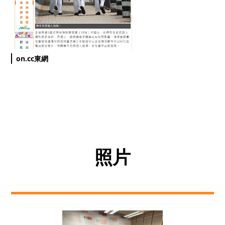
on.cc東網
照片