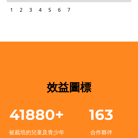
1
2
3
4
5
6
7
效益圖標
41880+
163
被裁培的兒童及青少年
合作夥伴