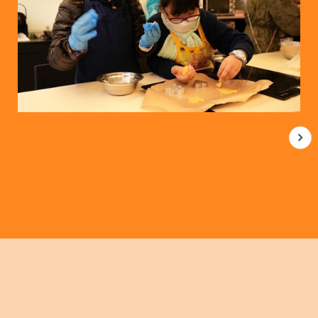
我剛剛製作聖誕節曲奇餅，有聖誕樹、雪花、星星、薑餅人、天使的形狀，想分
享給爸爸、媽媽、自己、家人和朋友，今次製作了12塊，我想分小部分給自己，2塊給
都
媽媽，2塊給爸爸，4塊給朋友，如果還未派完會再想一想分享給誰，可能同學都會有。
會，
媽媽都會教我其他聖誕節的東西，她都會與我一起製作曲奇，再一起分享。___ 聖誕小
廚神：
__
COOK COOK曲奇餅 陳小朋友