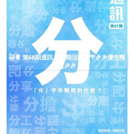
🙀🍍 第68期通訊 x 暑期活動🍉🌴🎉🎉優先報
名🎉🎉