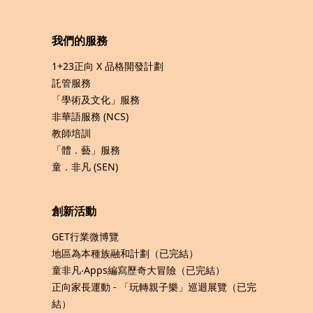
我們的服務
1+23正向 X 品格開發計劃
託管服務
「學術及文化」服務
非華語服務 (NCS)
教師培訓
「體．藝」服務
童．非凡 (SEN)
創新活動
GET行業微博覽
地區為本種族融和計劃（已完結）
童非凡‧Apps編寫歷奇大冒險（已完結）
正向家長運動 - 「玩轉親子樂」巡迴展覽（已完
結）