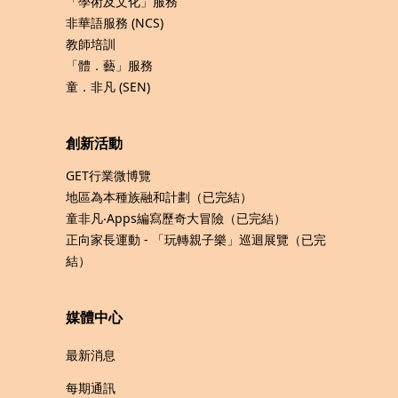
「學術及文化」服務
非華語服務 (NCS)
教師培訓
「體．藝」服務
童．非凡 (SEN)
創新活動
GET行業微博覽
地區為本種族融和計劃（已完結）
童非凡‧Apps編寫歷奇大冒險（已完結）
正向家長運動 - 「玩轉親子樂」巡迴展覽（已完
結）
媒體中心
最新消息
每期通訊