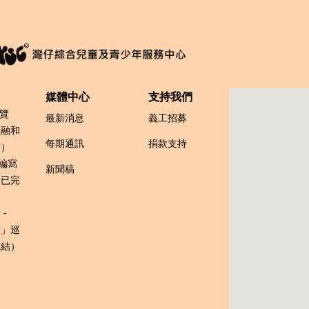
媒體中心
支持我們
博覽
最新消息
義工招募
族融和
每期通訊
捐款支持
結）
s編寫
新聞稿
（已完
-
樂」巡
完結）