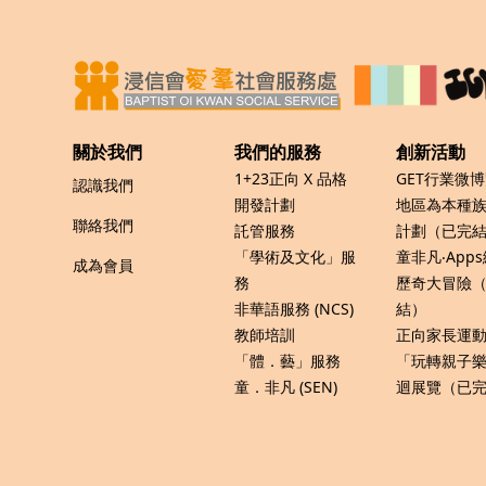
關於我們
我們的服務
創新活動
1+23正向 X 品格
GET行業微
認識我們
開發計劃
地區為本種
聯絡我們
託管服務
計劃（已完
「學術及文化」服
童非凡‧App
成為會員
務
歷奇大冒險
非華語服務 (NCS)
結）
教師培訓
正向家長運動 
「體．藝」服務
「玩轉親子
童．非凡 (SEN)
迴展覽（已