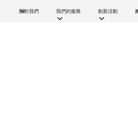
關於我們
我們的服務
創新活動
媒體中心
+23正向 · 品格開發