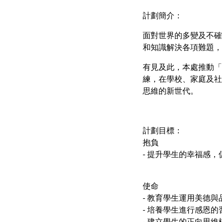
計劃簡介：
面對世界的多變及不確
和知識解決各項難題，
有見及此，本處推動「
練，在學校、家庭及社
思維的新世代。
計劃目標：
抱負
- 提升學生的幸福感
使命
- 教育學生運用美德與
- 培養學生進行感恩的
- 建立學生的正向思維