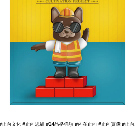
#正向文化 #正向思維 #24品格強項 #內在正向 #正向實踐 #正向